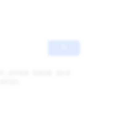
坏：星穹铁道
蔚蓝档案
鬼针草
调月里约