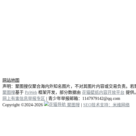
5
4
0
0
x
3
6
0
0
网站地图
声明：聚图搜仅聚合海内外知名图片，不对其图片内容或交易负责。若
聚图搜
基于
PpWeb
框架开发，部分数据由
花猫壁纸内容开放平台
提供
网上有害信息举报专区
| 青少年举报邮箱：1147979142@qq.com
Copyright ©2024-2026
聚图搜
|
SEO技术支持：米维网络