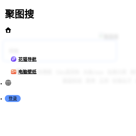
聚图搜
花猫导航
热搜：
上身裸露
Yiko湿润兔
水淼Aqua
加濑大辉
崩
电脑壁纸
碧蓝航线
原神
王玥
砂狼白子
登录