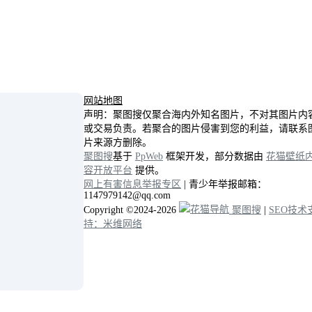
网站地图
声明：聚图搜仅聚合海内外知名图片，不对其图片内
或交易负责。若聚合的图片侵害到您的利益，请联系
片来源方删除。
聚图搜
基于
PpWeb
框架开发，部分数据由
花猫壁纸
容开放平台
提供。
网上有害信息举报专区
| 青少年举报邮箱：
1147979142@qq.com
Copyright ©2024-2026
聚图搜
|
SEO技术
持：米维网络