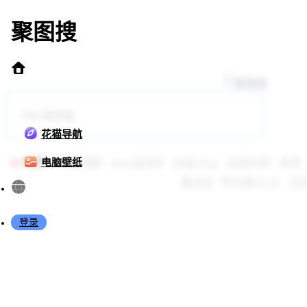
聚图搜
花猫导航
热搜：
上身裸露
Yiko湿润兔
水淼Aqua
加濑大辉
原神
电脑壁纸
蠢沫沫
阿戈魔AGM
王
登录